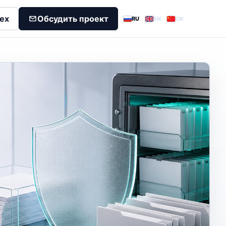
dex
Обсудить проект
RU
EN
CN