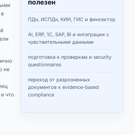
полезен
ными
 в
ПДн, ИСПДн, КИИ, ГИС и финсектор
ий
AI, ERP, 1С, SAP, BI и интеграции с
тели
чувствительными данными
подготовка к проверкам и security
тично
questionnaires
о не
переход от разрозненных
лец
документов к evidence-based
 и что
compliance