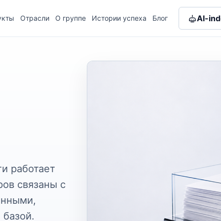
AI-in
укты
Отрасли
О группе
Истории успеха
Блог
и работает
ров связаны с
анными,
 базой.