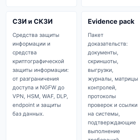
СЗИ и СКЗИ
Evidence pack
Средства защиты
Пакет
информации и
доказательств:
средства
документы,
криптографической
скриншоты,
защиты информации:
выгрузки,
от разграничения
журналы, матрицы
доступа и NGFW до
контролей,
VPN, HSM, WAF, DLP,
протоколы
endpoint и защиты
проверок и ссылки
баз данных.
на системы,
подтверждающие
выполнение