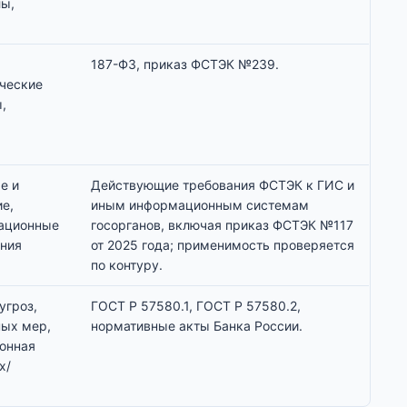
лы,
187-ФЗ
,
приказ ФСТЭК №239
.
ические
,
е и
Действующие требования ФСТЭК к ГИС и
е,
иным информационным системам
тационные
госорганов, включая
приказ ФСТЭК №117
ния
от 2025 года
; применимость проверяется
по контуру.
угроз,
ГОСТ Р 57580.1
,
ГОСТ Р 57580.2
,
ных мер,
нормативные акты Банка России.
онная
х/