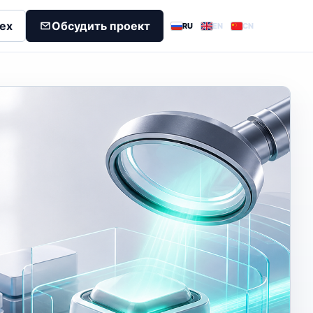
dex
Обсудить проект
RU
EN
CN