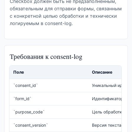
Checkbox должен быть не предзаполненным,
обязательным для отправки формы, связанным
с конкретной целью обработки и технически
логируемым в consent-log.
Требования к consent-log
Поле
Описание
`consent_id`
Уникальный иденти
`form_id`
Идентификатор фо
`purpose_code`
Цель обработки
`consent_version`
Версия текста согл