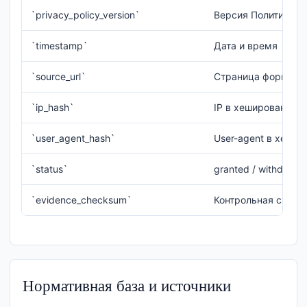
`privacy_policy_version`
Версия Политики
`timestamp`
Дата и время
`source_url`
Страница формы
`ip_hash`
IP в хешированном
`user_agent_hash`
User-agent в хеши
`status`
granted / withdrawn
`evidence_checksum`
Контрольная сумма
Нормативная база и источники