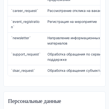
`career_request`
Рассмотрение отклика на вакансию
`event_registratio
Регистрация на мероприятие
n`
`newsletter`
Направление информационных
материалов
`support_request`
Обработка обращения по сервису/
поддержке
`dsar_request`
Обработка обращения субъекта ПД
Персональные данные