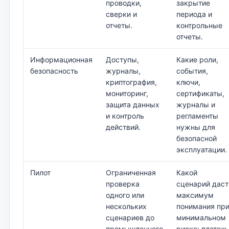
проводки,
закрытие
сверки и
периода и
отчеты.
контрольные
отчеты.
Информационная
Доступы,
Какие роли,
безопасность
журналы,
события,
криптография,
ключи,
мониторинг,
сертификаты,
защита данных
журналы и
и контроль
регламенты
действий.
нужны для
безопасной
эксплуатации.
Пилот
Ограниченная
Какой
проверка
сценарий даст
одного или
максимум
нескольких
понимания пр
сценариев до
минимальном
промышленного
риске: платеж,