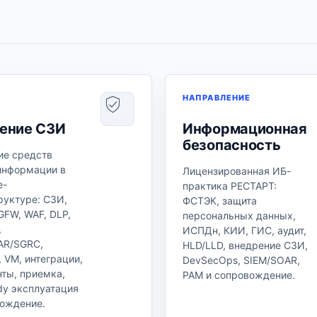
Е
НАПРАВЛЕНИЕ
ение СЗИ
Информационная
безопасность
ие средств
информации в
Лицензированная ИБ-
e-
практика РЕСТАРТ:
руктуре: СЗИ,
ФСТЭК, защита
FW, WAF, DLP,
персональных данных,
,
ИСПДн, КИИ, ГИС, аудит,
AR/SGRC,
HLD/LLD, внедрение СЗИ,
 VM, интеграции,
DevSecOps, SIEM/SOAR,
ты, приемка,
PAM и сопровождение.
dy эксплуатация
вождение.