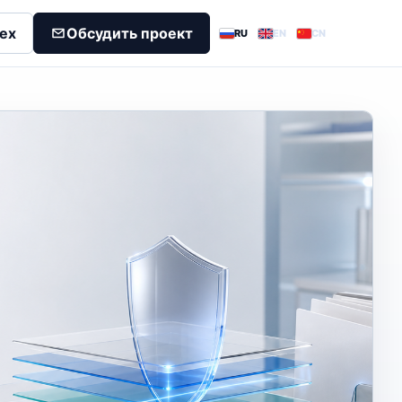
dex
Обсудить проект
RU
EN
CN