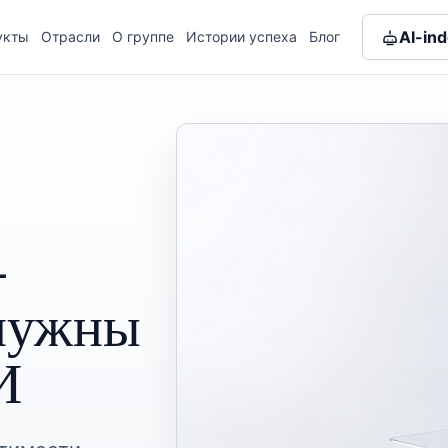
AI-in
укты
Отрасли
О группе
Истории успеха
Блог
-
 нужны
И