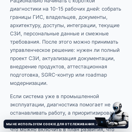
Рационально начинать с короткой
диагностики на 10-15 рабочих дней: собрать
границы ГИС, владельцев, документы,
архитектуру, доступы, интеграции, текущие
СЗИ, персональные данные и смежные
требования. После этого можно принимать
управленческое решение: нужен ли полный
проект СЗИ, актуализация документации,
внедрение продуктов, аттестационная
подготовка, SGRC-контур или roadmap
модернизации.
Если система уже в промышленной
эксплуатации, диагностика помогает не
останавливать работу, а приоритизировать
изменения: что критично закрыть быстро,
МЫ НЕ ИСПОЛЬЗУЕМ COOKIE ДЛЯ ОТСЛЕЖИВАНИЯ: АНАЛИТИЧЕСКИЕ И РЕКЛАМНЫЕ ТРЕКЕРЫ НЕ ПОДКЛЮЧЕНЫ.
Понятно
что можно включить в план развития, что