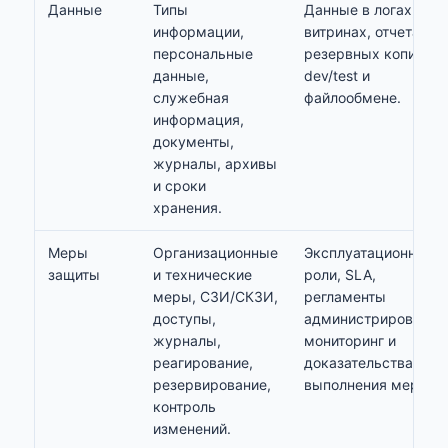
Данные
Типы
Данные в логах, BI-
информации,
витринах, отчетах,
персональные
резервных копиях,
данные,
dev/test и
служебная
файлообмене.
информация,
документы,
журналы, архивы
и сроки
хранения.
Меры
Организационные
Эксплуатационные
защиты
и технические
роли, SLA,
меры, СЗИ/СКЗИ,
регламенты
доступы,
администрирования
журналы,
мониторинг и
реагирование,
доказательства
резервирование,
выполнения мер.
контроль
изменений.