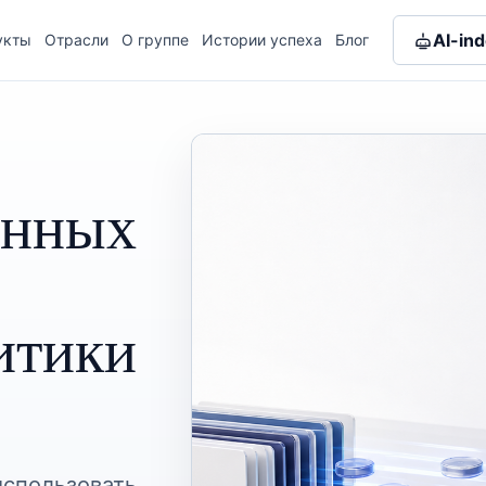
AI-in
укты
Отрасли
О группе
Истории успеха
Блог
анных
итики
спользовать