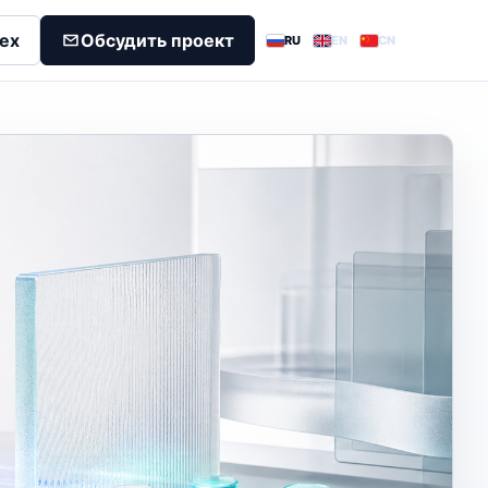
dex
Обсудить проект
RU
EN
CN