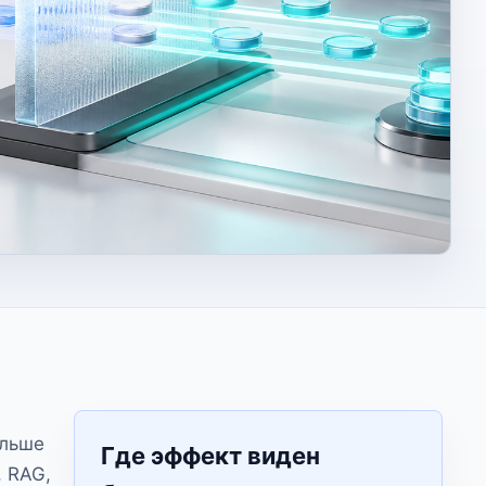
альше
Где эффект виден
, RAG,