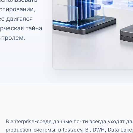
стировании,
ес двигался
рческая тайна
нтролем.
В enterprise-среде данные почти всегда уходят д
production-системы: в test/dev, BI, DWH, Data Lake