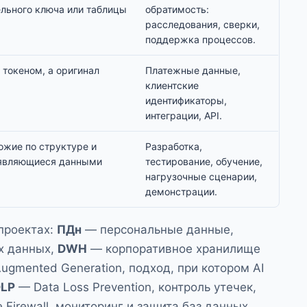
ельного ключа или таблицы
обратимость:
расследования, сверки,
поддержка процессов.
 токеном, а оригинал
Платежные данные,
клиентские
идентификаторы,
интеграции, API.
ожие по структуре и
Разработка,
 являющиеся данными
тестирование, обучение,
нагрузочные сценарии,
демонстрации.
проектах:
ПДн
— персональные данные,
х данных,
DWH
— корпоративное хранилище
Augmented Generation, подход, при котором AI
DLP
— Data Loss Prevention, контроль утечек,
e Firewall, мониторинг и защита баз данных.