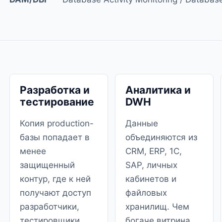
Разработка и
Аналитика и
тестирование
DWH
Копия production-
Данные
базы попадает в
объединяются из
менее
CRM, ERP, 1С,
защищенный
SAP, личных
контур, где к ней
кабинетов и
получают доступ
файловых
разработчики,
хранилищ. Чем
тестировщики,
богаче витрина,