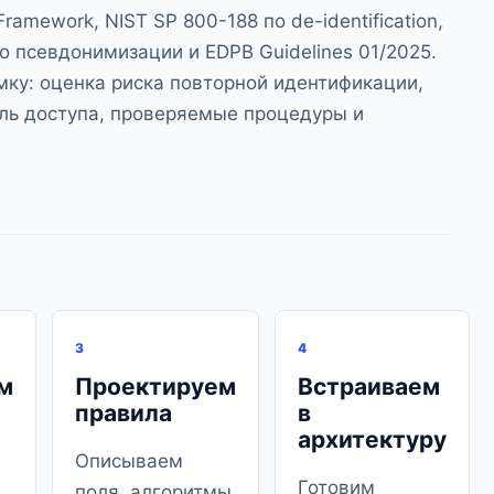
 Framework
,
NIST SP 800-188
по de-identification,
по псевдонимизации
и
EDPB Guidelines 01/2025
.
мку: оценка риска повторной идентификации,
ль доступа, проверяемые процедуры и
3
4
м
Проектируем
Встраиваем
правила
в
архитектуру
Описываем
Готовим
поля, алгоритмы