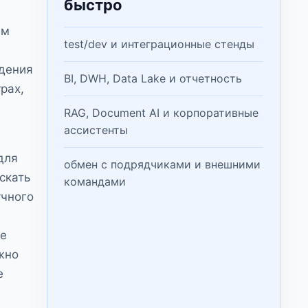
быстро
ам
test/dev и интеграционные стенды
едения
BI, DWH, Data Lake и отчетность
рах,
RAG, Document AI и корпоративные
ассистенты
для
обмен с подрядчиками и внешними
скать
командами
учного
ие
жно
е