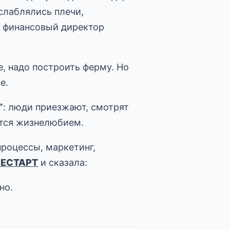
слаблялись плечи,
ин финансовый директор
е, надо построить ферму. Но
е.
”
: люди приезжают, смотрят
ются жизнелюбием.
процессы, маркетинг,
РЕСТАРТ
и сказала:
но.