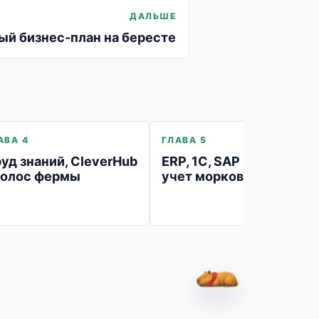
ДАЛЬШЕ
ый бизнес-план на бересте
АВА 4
ГЛАВА 5
уд знаний, CleverHub
ERP, 1С, SAP и великий
голос фермы
учет моркови
Капибара Вар