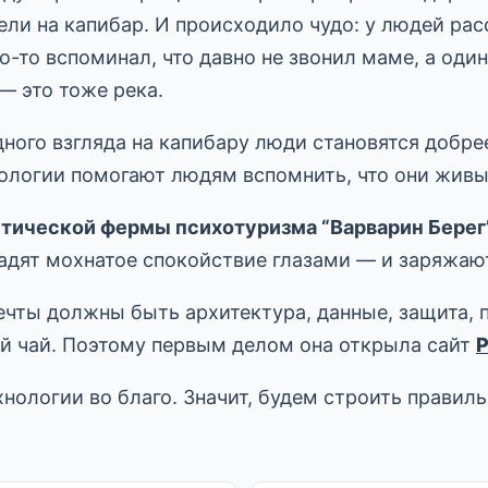
ели на капибар. И происходило чудо: у людей рас
то-то вспоминал, что давно не звонил маме, а од
 — это тоже река.
дного взгляда на капибару люди становятся добре
хнологии помогают людям вспомнить, что они живы
тической фермы психотуризма “Варварин Берег
гладят мохнатое спокойствие глазами — и заряжа
ечты должны быть архитектура, данные, защита, 
й чай. Поэтому первым делом она открыла сайт
нологии во благо. Значит, будем строить правиль