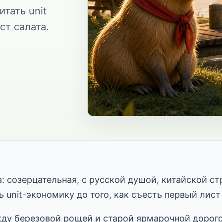
тать unit
ст салата.
 созерцательная, с русской душой, китайской с
 unit-экономику до того, как съесть первый лист
жду березовой рощей и старой ярмарочной дорого