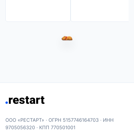
Капибара Варвара спит и не
ООО «РЕСТАРТ» · ОГРН 5157746164703 · ИНН
9705056320 · КПП 770501001