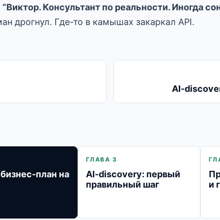
:
“Виктор. Консультант по реальности. Иногда со
ан дрогнул. Где-то в камышах закаркал API.
AI-discov
ГЛАВА 3
ГЛ
бизнес-план на
AI-discovery: первый
Пр
е
правильный шаг
и 