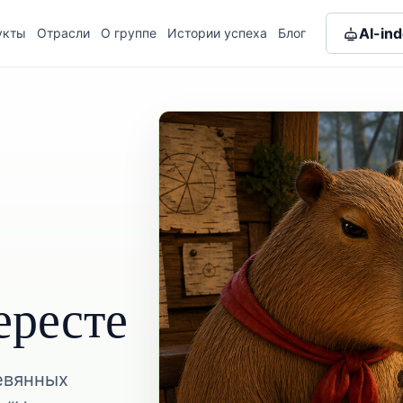
AI-in
укты
Отрасли
О группе
Истории успеха
Блог
ересте
евянных