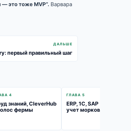
н — это тоже MVP”.
Варвара
ДАЛЬШЕ
ery: первый правильный шаг
АВА 4
ГЛАВА 5
уд знаний, CleverHub
ERP, 1С, SAP и великий
голос фермы
учет моркови