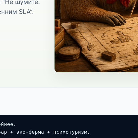
а “Не шумите.
нним SLA”.
йнее.

ар + эко-ферма + психотуризм.
