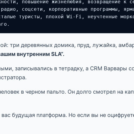
ности, повышение жизнелюбия, возвращение к се
 радио, соцсети, корпоративные программы, ярма
талые туристы, плохой Wi-Fi, неучтенные морко
аго.
й: три деревянных домика, пруд, лужайка, амбар
вашим внутренним SLA”.
ыми, записывались в тетрадку, а CRM Варвары со
истратора.
ловек в черном пальто. Он долго смотрел на кап
У вас будущая платформа. Но если вы не оцифрует