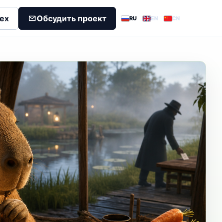
dex
Обсудить проект
RU
EN
CN