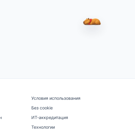
Капибара Вар
Условия использования
Без cookie
н
ИТ-аккредитация
Технологии