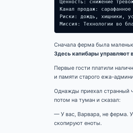
Ценность: снижение тревож
Канал продаж: сарафанное
Риски: дождь, хищники, ус
Миссия: Технологии во бл
Сначала ферма была маленько
Здесь капибары управляют 
Первые гости платили наличн
и памяти старого ежа-админ
Однажды приехал странный че
потом на туман и сказал:
— У вас, Варвара, не ферма. 
скопируют еноты.