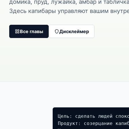
домика, пруд, лужайка, амбар и табличк
Здесь капибары управляют вашим внутре
Все главы
Дисклеймер
Цель: сделать людей споко
Продукт: созерцание капиб