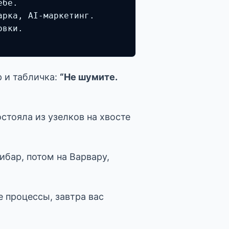
бе.

рка, AI-маркетинг.

вки.

 и табличка:
“Не шумите.
стояла из узелков на хвосте
ибар, потом на Варвару,
е процессы, завтра вас