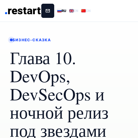
RU
EN
CN
БИЗНЕС-СКАЗКА
Глава 10.
DevOps,
DevSecOps и
ночной релиз
под звездами