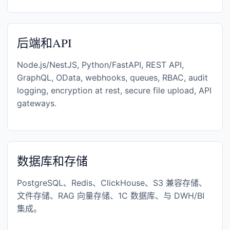
后端和API
Node.js/NestJS, Python/FastAPI, REST API,
GraphQL, OData, webhooks, queues, RBAC, audit
logging, encryption at rest, secure file upload, API
gateways.
数据库和存储
PostgreSQL、Redis、ClickHouse、S3 兼容存储、
文件存储、RAG 向量存储、1C 数据库、与 DWH/BI
集成。