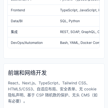
Frontend
TypeScript, JavaScript, HTM
Data/BI
SQL, Python
集成
REST, SOAP, GraphQL, OData
DevOps/Automation
Bash, YAML, Docker Compose,
前端和网络开发
React、Next.js、TypeScript、Tailwind CSS、
HTML5/CSS3、自适应布局、安全表单、无 cookie
隐私声明、基于 CSP 随机数的保护、无头 CMS（如
有必要）。