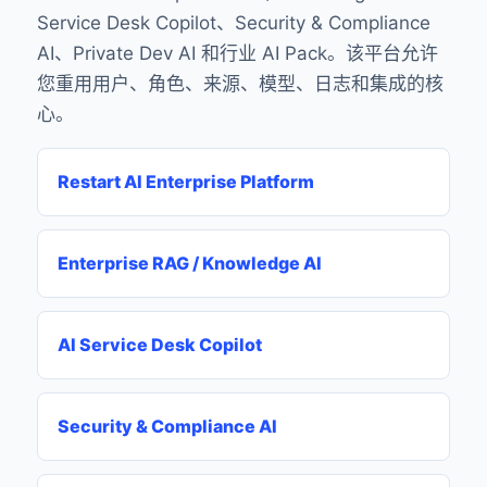
Service Desk Copilot、Security & Compliance
AI、Private Dev AI 和行业 AI Pack。该平台允许
您重用用户、角色、来源、模型、日志和集成的核
心。
Restart AI Enterprise Platform
Enterprise RAG / Knowledge AI
AI Service Desk Copilot
Security & Compliance AI