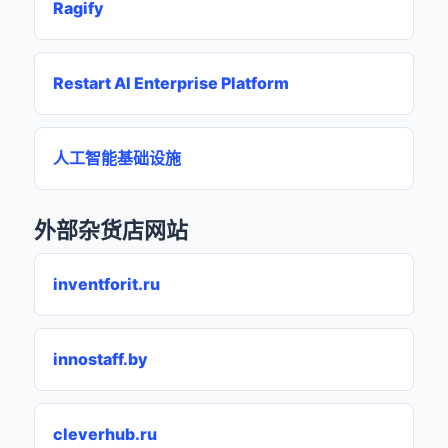
Ragify
Restart AI Enterprise Platform
人工智能基础设施
外部杂货店网站
inventforit.ru
innostaff.by
cleverhub.ru