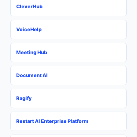
CleverHub
VoiceHelp
Meeting Hub
Document AI
Ragify
Restart AI Enterprise Platform