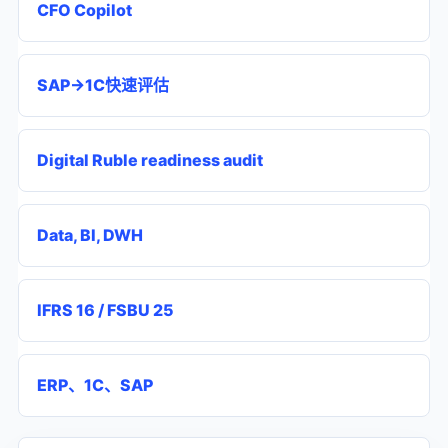
CFO Copilot
SAP→1C快速评估
Digital Ruble readiness audit
Data, BI, DWH
IFRS 16 / FSBU 25
ERP、1C、SAP