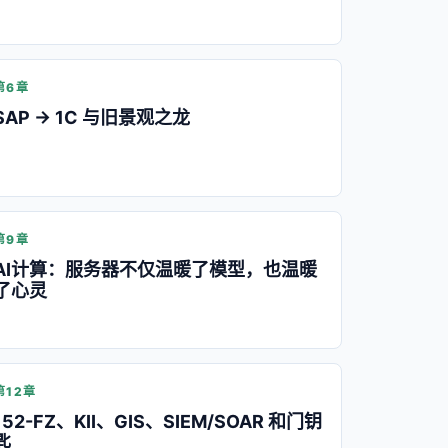
第6章
SAP → 1C 与旧景观之龙
第9章
AI计算：服务器不仅温暖了模型，也温暖
了心灵
第12章
152-FZ、KII、GIS、SIEM/SOAR 和门钥
匙