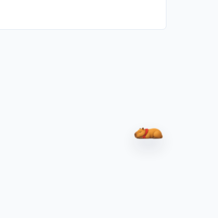
水豚瓦尔瓦拉（C