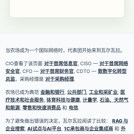
当农场成为一个国际网络时，代表团开始来到瓦尔瓦拉。
CIO查看了该页面
对于首席信息官
, CISO —
对于首席网络
安全官
, CFO —
对于首席财务官
, CDTO —
致数字化转型
总监
，采购经理是
对于采购经理
.
农场已成为典范
金融和银行
,
公共部门
,
工业和采矿业
,
医
疗技术和社会服务
,
体育科技与健康
,
计量学
,
石油、天然气
和能源
,
零售和快速消费品
和
电信
.
为了避免做出错误的决定，瓦尔瓦拉阅读了比较：
RAG 与
企业搜索
,
AI试点与AI平台
,
1C承包商与企业集成商
和
外