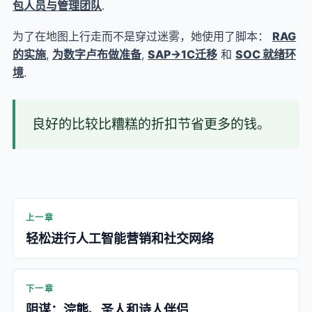
包人员与管理团队
.
为了在地图上行走而不是穿过迷雾，她使用了脚本：
RAG
的实施
,
为数字卢布做准备
,
SAP→1C迁移
和
SOC 就绪环
境
.
良好的比较比糟糕的折扣节省更多的钱。
上一章
轻松进行人工智能营销和社交网络
下一章
阴谋：浣熊、圣人和诗人伴侣