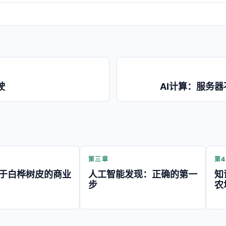
驶
AI计算：服务
第三章
第
于白桦树皮的商业
人工智能发现：正确的第一
知
步
农