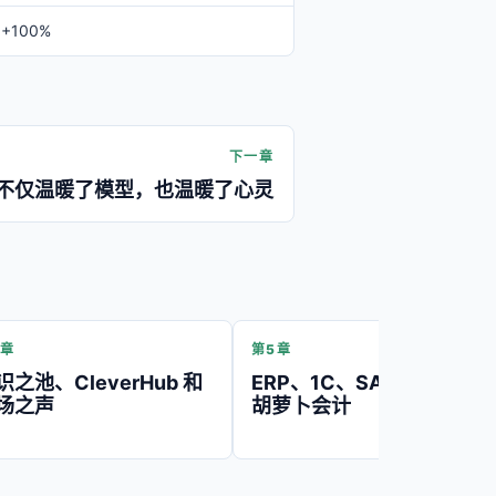
+100%
下一章
器不仅温暖了模型，也温暖了心灵
4章
第5章
识之池、CleverHub 和
ERP、1C、SAP 和伟大的
场之声
胡萝卜会计