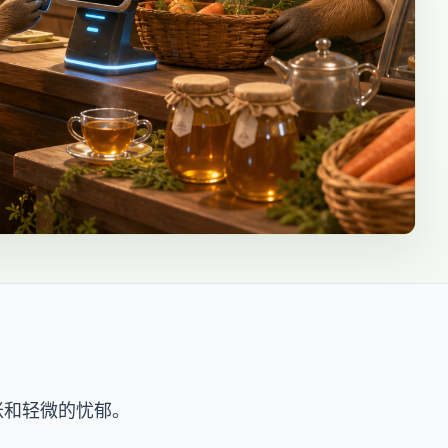
账和轻微的忧郁。