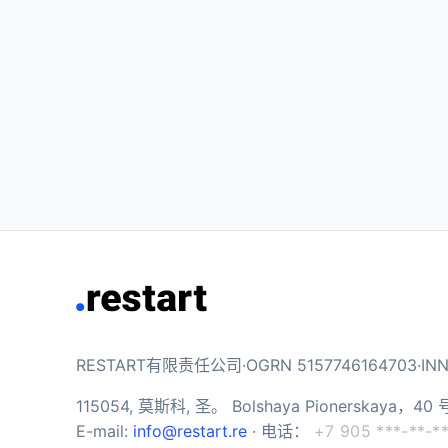
RESTART有限责任公司·OGRN 5157746164703·INN 
115054, 莫斯科, 圣。 Bolshaya Pionerskaya
E-mail:
info@restart.re
· 电话：
+7 905 ***-**-*